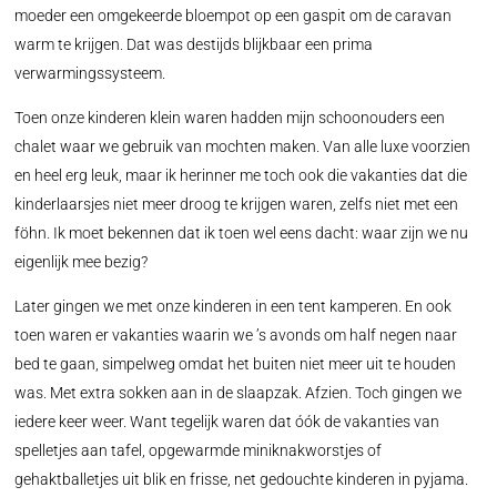
moeder een omgekeerde bloempot op een gaspit om de caravan
warm te krijgen. Dat was destijds blijkbaar een prima
verwarmingssysteem.
Toen onze kinderen klein waren hadden mijn schoonouders een
chalet waar we gebruik van mochten maken. Van alle luxe voorzien
en heel erg leuk, maar ik herinner me toch ook die vakanties dat die
kinderlaarsjes niet meer droog te krijgen waren, zelfs niet met een
föhn. Ik moet bekennen dat ik toen wel eens dacht: waar zijn we nu
eigenlijk mee bezig?
Later gingen we met onze kinderen in een tent kamperen. En ook
toen waren er vakanties waarin we ’s avonds om half negen naar
bed te gaan, simpelweg omdat het buiten niet meer uit te houden
was. Met extra sokken aan in de slaapzak. Afzien. Toch gingen we
iedere keer weer. Want tegelijk waren dat óók de vakanties van
spelletjes aan tafel, opgewarmde miniknakworstjes of
gehaktballetjes uit blik en frisse, net gedouchte kinderen in pyjama.