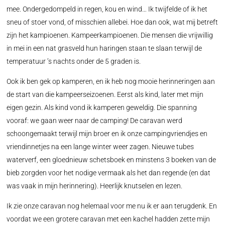
mee. Ondergedompeld in regen, kou en wind… Ik twijfelde of ik het
sneu of stoer vond, of misschien allebei. Hoe dan ook, wat mij betreft
zijn het kampioenen. Kampeerkampioenen. Die mensen die vrijwillig
in mei in een nat grasveld hun haringen staan te slaan terwijl de
temperatuur ’s nachts onder de 5 graden is.
Ook ik ben gek op kamperen, en ik heb nog mooie herinneringen aan
de start van die kampeerseizoenen. Eerst als kind, later met mijn
eigen gezin. Als kind vond ik kamperen geweldig. Die spanning
vooraf: we gaan weer naar de camping! De caravan werd
schoongemaakt terwijl mijn broer en ik onze campingvriendjes en
vriendinnetjes na een lange winter weer zagen. Nieuwe tubes
waterverf, een gloednieuw schetsboek en minstens 3 boeken van de
bieb zorgden voor het nodige vermaak als het dan regende (en dat
was vaak in mijn herinnering). Heerlijk knutselen en lezen.
Ik zie onze caravan nog helemaal voor me nu ik er aan terugdenk. En
voordat we een grotere caravan met een kachel hadden zette mijn