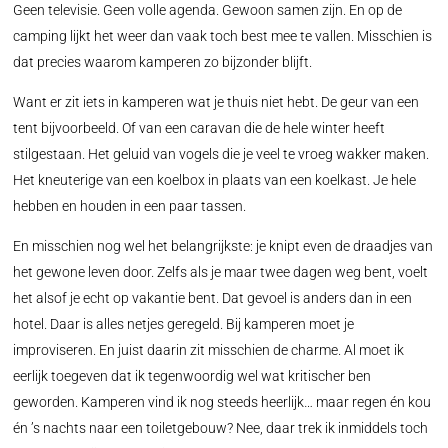
Geen televisie. Geen volle agenda. Gewoon samen zijn. En op de
camping lijkt het weer dan vaak toch best mee te vallen. Misschien is
dat precies waarom kamperen zo bijzonder blijft.
Want er zit iets in kamperen wat je thuis niet hebt. De geur van een
tent bijvoorbeeld. Of van een caravan die de hele winter heeft
stilgestaan. Het geluid van vogels die je veel te vroeg wakker maken.
Het kneuterige van een koelbox in plaats van een koelkast. Je hele
hebben en houden in een paar tassen.
En misschien nog wel het belangrijkste: je knipt even de draadjes van
het gewone leven door. Zelfs als je maar twee dagen weg bent, voelt
het alsof je echt op vakantie bent. Dat gevoel is anders dan in een
hotel. Daar is alles netjes geregeld. Bij kamperen moet je
improviseren. En juist daarin zit misschien de charme. Al moet ik
eerlijk toegeven dat ik tegenwoordig wel wat kritischer ben
geworden. Kamperen vind ik nog steeds heerlijk… maar regen én kou
én ’s nachts naar een toiletgebouw? Nee, daar trek ik inmiddels toch