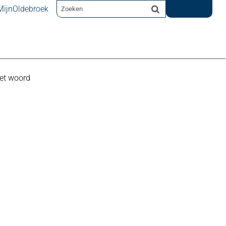
MijnOldebroek
et woord