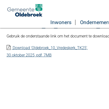
Home
Bestuur en organisatie
Verkiezingen
Uitslagen 
Inwoners
Ondernemer
Oldebroek_10_Vredeskerk_T
Gebruik de onderstaande link om het document te downloa
Download ‘Oldebroek_10_Vredeskerk_TK25’,
30 oktober 2025,
pdf
, 7MB