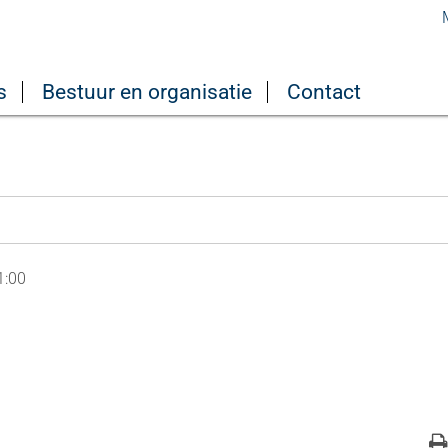
2026
Juni 2026
27 juni - Klein Kampvuur
s
Bestuur en organisatie
Contact
1:00