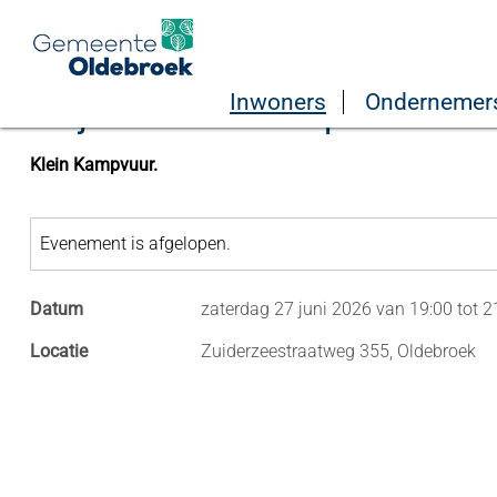
Home
Sport, vrije tijd en cultuur
Evenementenkalender
Inwoners
Ondernemer
27 juni - Klein Kampvuur
Klein Kampvuur.
Evenement is afgelopen.
Datum
zaterdag 27 juni 2026 van 19:00 tot 2
Locatie
Zuiderzeestraatweg 355, Oldebroek