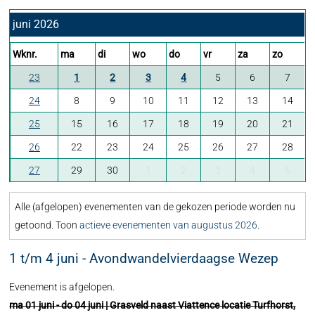
juni 2026
Wknr.
ma
di
wo
do
vr
za
zo
23
1
2
3
4
5
6
7
24
8
9
10
11
12
13
14
25
15
16
17
18
19
20
21
26
22
23
24
25
26
27
28
27
29
30
1
2
3
4
5
Alle (afgelopen) evenementen van de gekozen periode worden nu
getoond. Toon
actieve evenementen van augustus 2026
.
1 t/m 4 juni - Avondwandelvierdaagse Wezep
Evenement is afgelopen.
ma 01 juni - do 04 juni | Grasveld naast Viattence locatie Turfhorst,