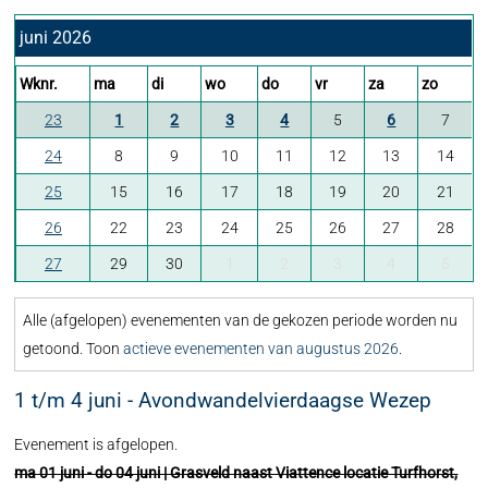
juni 2026
Wknr.
ma
di
wo
do
vr
za
zo
23
1
2
3
4
5
6
7
24
8
9
10
11
12
13
14
25
15
16
17
18
19
20
21
26
22
23
24
25
26
27
28
27
29
30
1
2
3
4
5
Alle (afgelopen) evenementen van de gekozen periode worden nu
getoond. Toon
actieve evenementen van augustus 2026
.
1 t/m 4 juni - Avondwandelvierdaagse Wezep
Evenement is afgelopen.
ma 01 juni - do 04 juni | Grasveld naast Viattence locatie Turfhorst,