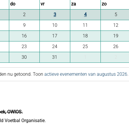
do
vr
za
zo
2
3
4
5
9
10
11
12
16
17
18
19
23
24
25
26
30
31
1
2
rden nu getoond. Toon
actieve evenementen van augustus 2026
.
roek, OWIOS.
d Voetbal Organisatie.