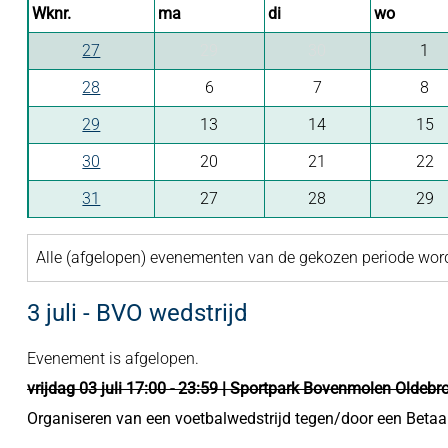
Wknr.
ma
di
wo
27
29
30
1
28
6
7
8
29
13
14
15
30
20
21
22
31
27
28
29
Alle (afgelopen) evenementen van de gekozen periode wo
3 juli - BVO wedstrijd
Evenement is afgelopen.
vrijdag 03 juli 17:00 - 23:59 | Sportpark Bovenmolen Oldeb
Organiseren van een voetbalwedstrijd tegen/door een Betaal