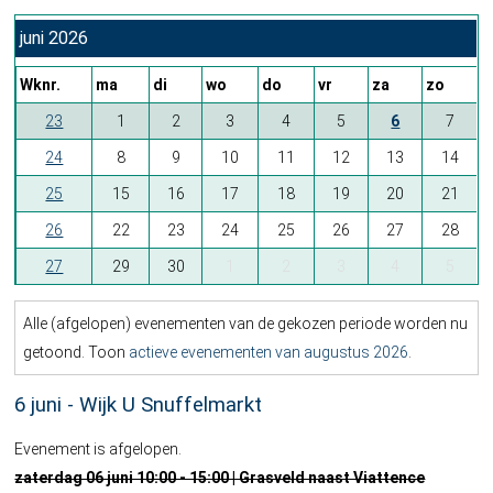
juni 2026
Wknr.
ma
di
wo
do
vr
za
zo
23
1
2
3
4
5
6
7
24
8
9
10
11
12
13
14
25
15
16
17
18
19
20
21
26
22
23
24
25
26
27
28
27
29
30
1
2
3
4
5
Alle (afgelopen) evenementen van de gekozen periode worden nu
getoond. Toon
actieve evenementen van augustus 2026
.
6 juni - Wijk U Snuffelmarkt
Evenement is afgelopen.
zaterdag 06 juni 10:00 - 15:00 | Grasveld naast Viattence