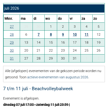
juli 2026
Wknr.
ma
di
wo
do
vr
za
zo
27
29
30
1
2
3
4
5
28
6
7
8
9
10
11
12
29
13
14
15
16
17
18
19
30
20
21
22
23
24
25
26
31
27
28
29
30
31
1
2
Alle (afgelopen) evenementen van de gekozen periode worden nu
getoond. Toon
actieve evenementen van augustus 2026
.
7 t/m 11 juli - Beachvolleybalweek
Evenement is afgelopen.
dinsdag 07 juli 17:00 - zaterdag 11 juli 23:59 |