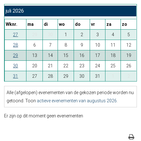
juli 2026
Wknr.
ma
di
wo
do
vr
za
zo
27
29
30
1
2
3
4
5
28
6
7
8
9
10
11
12
29
13
14
15
16
17
18
19
30
20
21
22
23
24
25
26
31
27
28
29
30
31
1
2
Alle (afgelopen) evenementen van de gekozen periode worden nu
getoond. Toon
actieve evenementen van augustus 2026
.
Er zijn op dit moment geen evenementen