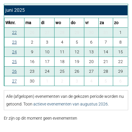
juni 2025
Wknr.
ma
di
wo
do
vr
za
zo
22
26
27
28
29
30
31
1
23
2
3
4
5
6
7
8
24
9
10
11
12
13
14
15
25
16
17
18
19
20
21
22
26
23
24
25
26
27
28
29
27
30
1
2
3
4
5
6
Alle (afgelopen) evenementen van de gekozen periode worden nu
getoond. Toon
actieve evenementen van augustus 2026
.
Er zijn op dit moment geen evenementen