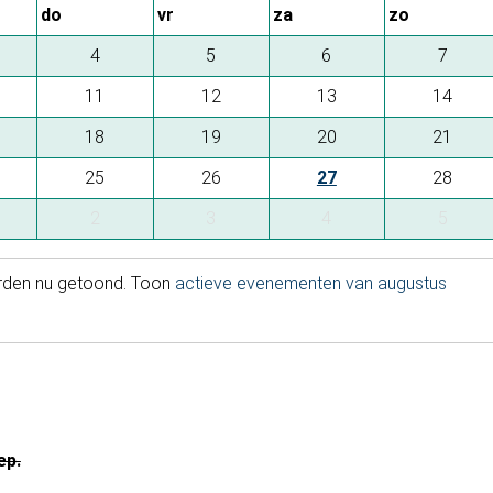
do
vr
za
zo
4
5
6
7
11
12
13
14
18
19
20
21
25
26
27
28
2
3
4
5
rden nu getoond. Toon
actieve evenementen van augustus
ep.