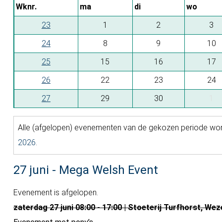
Wknr.
ma
di
wo
23
1
2
3
24
8
9
10
25
15
16
17
26
22
23
24
27
29
30
1
Alle (afgelopen) evenementen van de gekozen periode wo
2026
.
27 juni - Mega Welsh Event
Evenement is afgelopen.
zaterdag 27 juni 08:00 - 17:00 | Stoeterij Turfhorst, Wez