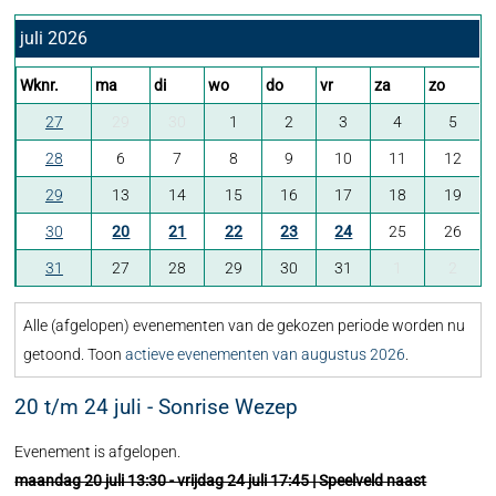
juli 2026
Wknr.
ma
di
wo
do
vr
za
zo
27
29
30
1
2
3
4
5
28
6
7
8
9
10
11
12
29
13
14
15
16
17
18
19
30
20
21
22
23
24
25
26
31
27
28
29
30
31
1
2
Alle (afgelopen) evenementen van de gekozen periode worden nu
getoond. Toon
actieve evenementen van augustus 2026
.
20 t/m 24 juli - Sonrise Wezep
Evenement is afgelopen.
maandag 20 juli 13:30 - vrijdag 24 juli 17:45 | Speelveld naast