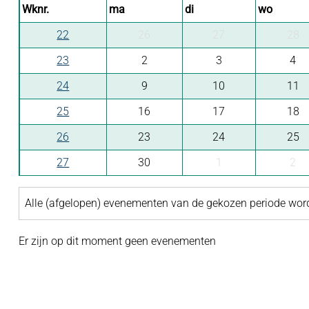
Wknr.
ma
di
wo
22
26
27
28
23
2
3
4
24
9
10
11
25
16
17
18
26
23
24
25
27
30
1
2
Alle (afgelopen) evenementen van de gekozen periode wo
Er zijn op dit moment geen evenementen