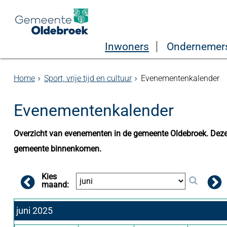
Inwoners
Ondernemer
Home
Sport, vrije tijd en cultuur
Evenementenkalender
Evenementenkalender
Overzicht van evenementen in de gemeente Oldebroek. Deze 
gemeente binnenkomen.
Kies
maand:
juni 2025