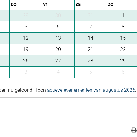
do
vr
za
zo
29
30
31
1
5
6
7
8
12
13
14
15
19
20
21
22
26
27
28
29
3
4
5
6
rden nu getoond. Toon
actieve evenementen van augustus 2026
.