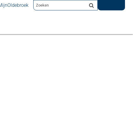
MijnOldebroek