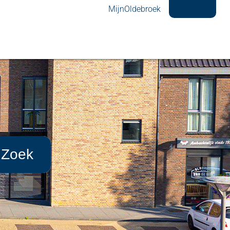
MijnOldebroek
Zoek