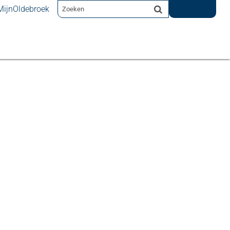
MijnOldebroek