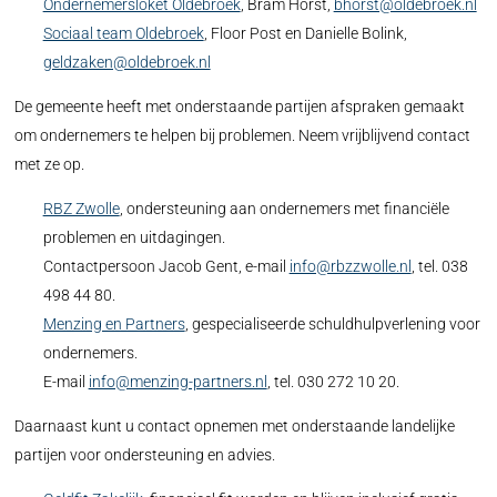
Ondernemersloket Oldebroek
, Bram Horst,
bhorst@oldebroek.nl
Sociaal team Oldebroek
, Floor Post en Danielle Bolink,
geldzaken@oldebroek.nl
De gemeente heeft met onderstaande partijen afspraken gemaakt
om ondernemers te helpen bij problemen. Neem vrijblijvend contact
met ze op.
RBZ Zwolle
, ondersteuning aan ondernemers met financiële
problemen en uitdagingen.
Contactpersoon Jacob Gent, e-mail
info@rbzzwolle.nl
, tel. 038
498 44 80.
Menzing en Partners
, gespecialiseerde schuldhulpverlening voor
ondernemers.
E-mail
info@menzing-partners.nl
, tel. 030 272 10 20.
Daarnaast kunt u contact opnemen met onderstaande landelijke
partijen voor ondersteuning en advies.