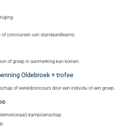
eniging.
n of concoursen van standaardteams.
soon of groep in aanmerking kan komen.
enning Oldebroek + trofee
chap of wereldconcours door een individu of een groep.
ee
internationaal) kampioenschap.
p.