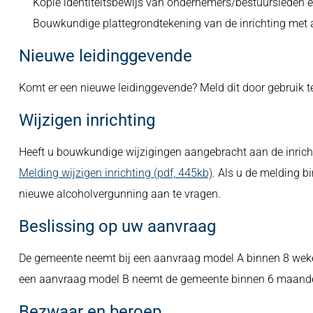
Kopie identiteitsbewijs van ondernemers/bestuursleden 
Bouwkundige plattegrondtekening van de inrichting met alle
Nieuwe leidinggevende
Komt er een nieuwe leidinggevende? Meld dit door gebruik 
Wijzigen inrichting
Heeft u bouwkundige wijzigingen aangebracht aan de inrich
Melding wijzigen inrichting (pdf, 445kb)
. Als u de melding b
nieuwe alcoholvergunning aan te vragen.
Beslissing op uw aanvraag
De gemeente neemt bij een aanvraag model A binnen 8 weke
een aanvraag model B neemt de gemeente binnen 6 maanden
Bezwaar en beroep