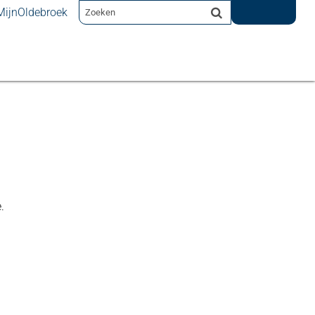
MijnOldebroek
.