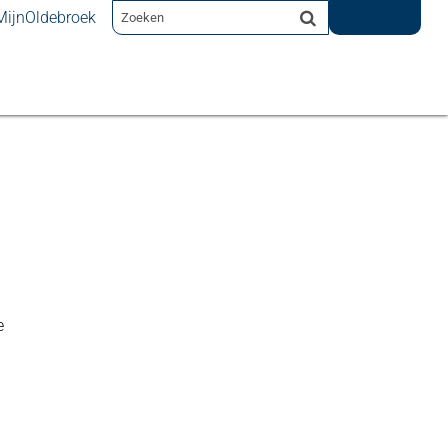
MijnOldebroek
e