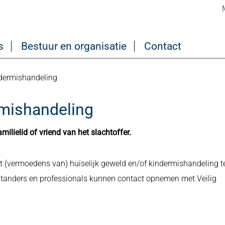
s
Bestuur en organisatie
Contact
ndermishandeling
rmishandeling
amilielid of vriend van het slachtoffer.
et (vermoedens van) huiselijk geweld en/of kindermishandeling t
omstanders en professionals kunnen contact opnemen met Veilig