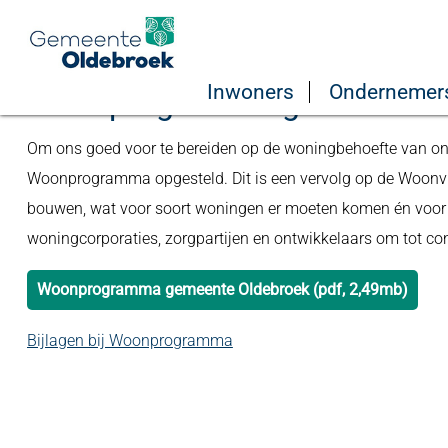
Home
Bestuur en organisatie
Verordeningen en beleid
Inwoners
Ondernemer
Woonprogramma gemeente O
Om ons goed voor te bereiden op de woningbehoefte van on
Woonprogramma opgesteld. Dit is een vervolg op de Woon
bouwen, wat voor soort woningen er moeten komen én voor
woningcorporaties, zorgpartijen en ontwikkelaars om tot c
Woonprogramma gemeente Oldebroek (pdf, 2,49mb)
Bijlagen bij Woonprogramma