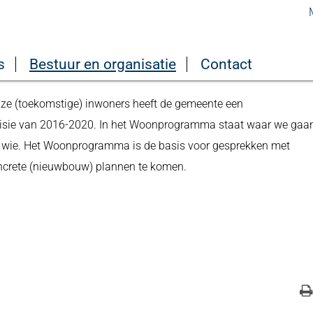
Lokale wet- en regelgeving
Overige beleidsdocumenten
Woo
s
Bestuur en organisatie
Contact
ldebroek
ze (toekomstige) inwoners heeft de gemeente een
visie van 2016-2020. In het Woonprogramma staat waar we gaa
 wie. Het Woonprogramma is de basis voor gesprekken met
oncrete (nieuwbouw) plannen te komen.