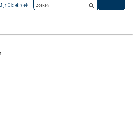
MijnOldebroek
nprogramma gemeente Oldebroek
n