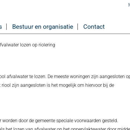
s
Bestuur en organisatie
Contact
fvalwater lozen op riolering
riool afvalwater te lozen. De meeste woningen zijn aangesloten o
 riool zijn aangesloten is het mogelijk om hiervoor bij de
er worden door de gemeente speciale voorwaarden gesteld.
s het lozen van afvalwater op het oppervlaktewater door midde