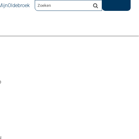
MijnOldebroek
p
l