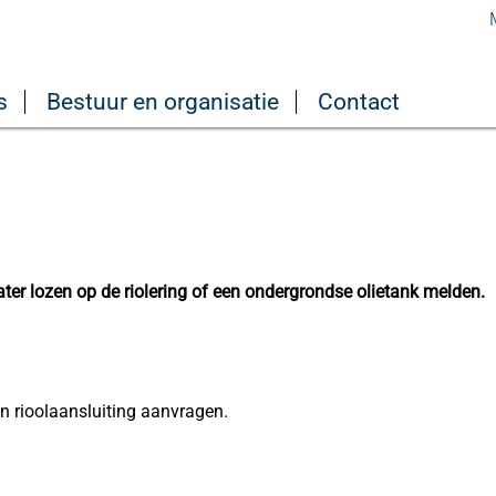
s
Bestuur en organisatie
Contact
er lozen op de riolering of een ondergrondse olietank melden.
en rioolaansluiting aanvragen.