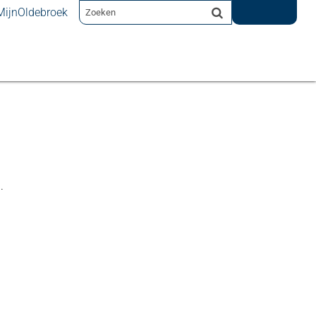
MijnOldebroek
.