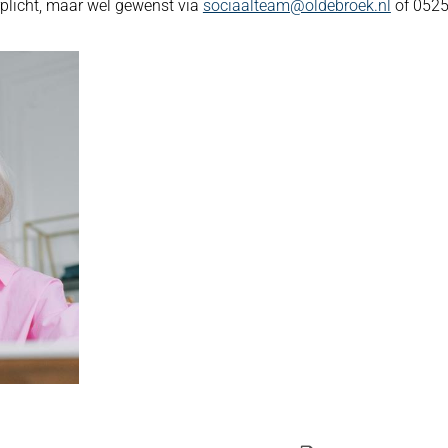
rplicht, maar wel gewenst via
sociaalteam@oldebroek.nl
of 052