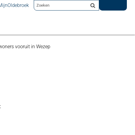
MijnOldebroek
nwoners vooruit in Wezep
t