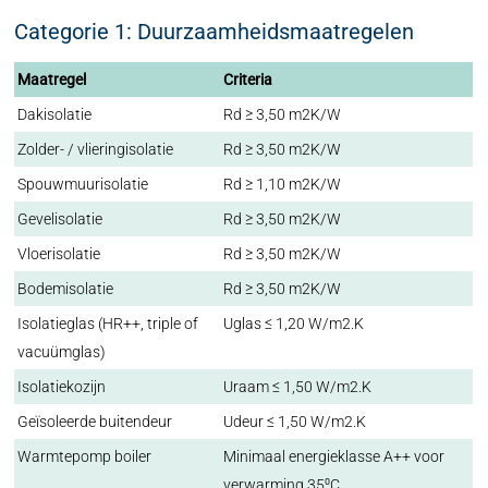
Categorie 1: Duurzaamheidsmaatregelen
Maatregel
Criteria
Dakisolatie
Rd ≥ 3,50 m2K/W
Zolder- / vlieringisolatie
Rd ≥ 3,50 m2K/W
Spouwmuurisolatie
Rd ≥ 1,10 m2K/W
Gevelisolatie
Rd ≥ 3,50 m2K/W
Vloerisolatie
Rd ≥ 3,50 m2K/W
Bodemisolatie
Rd ≥ 3,50 m2K/W
Isolatieglas (HR++, triple of
Uglas ≤ 1,20 W/m2.K
vacuümglas)
Isolatiekozijn
Uraam ≤ 1,50 W/m2.K
Geïsoleerde buitendeur
Udeur ≤ 1,50 W/m2.K
Warmtepomp boiler
Minimaal energieklasse A++ voor
verwarming 35⁰C