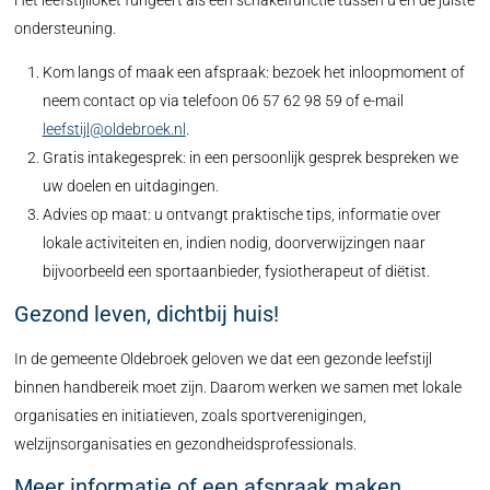
Het leefstijlloket fungeert als een schakelfunctie tussen u en de juiste
ondersteuning.
Kom langs of maak een afspraak: bezoek het inloopmoment of
neem contact op via telefoon 06 57 62 98 59 of e-mail
leefstijl@oldebroek.nl
.
Gratis intakegesprek: in een persoonlijk gesprek bespreken we
uw doelen en uitdagingen.
Advies op maat: u ontvangt praktische tips, informatie over
lokale activiteiten en, indien nodig, doorverwijzingen naar
bijvoorbeeld een sportaanbieder, fysiotherapeut of diëtist.
Gezond leven, dichtbij huis!
In de gemeente Oldebroek geloven we dat een gezonde leefstijl
binnen handbereik moet zijn. Daarom werken we samen met lokale
organisaties en initiatieven, zoals sportverenigingen,
welzijnsorganisaties en gezondheidsprofessionals.
Meer informatie of een afspraak maken