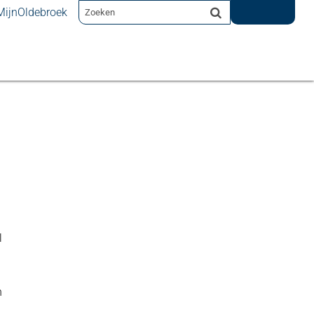
MijnOldebroek
l
n