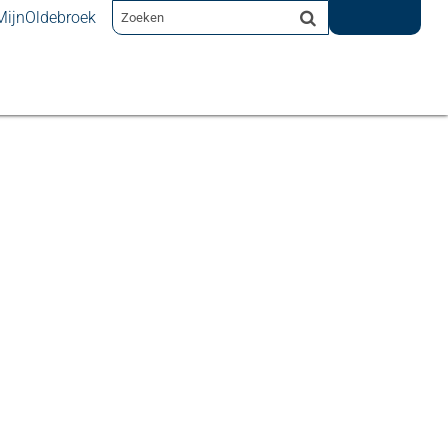
MijnOldebroek