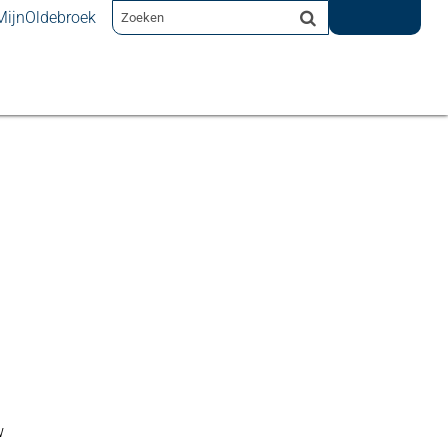
MijnOldebroek
w