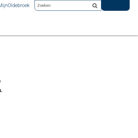
MijnOldebroek
e
.