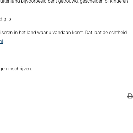
 buitenland bijvoorbeeld bent getrouwd, gescheiden of kinderen
dig is
iseren in het land waar u vandaan komt. Dat laat de echtheid
nl
.
en inschrijven.