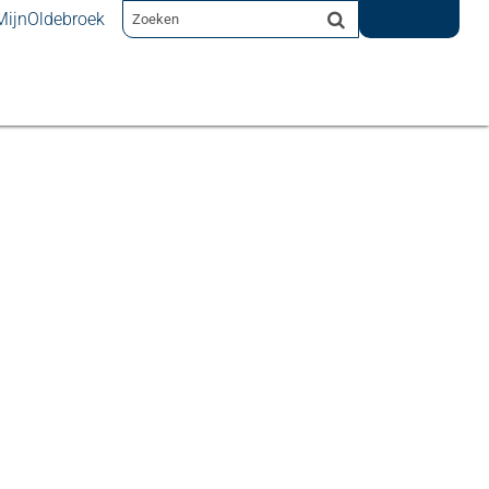
MijnOldebroek