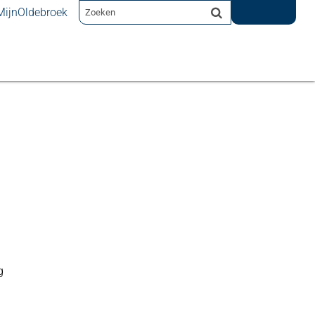
MijnOldebroek
g