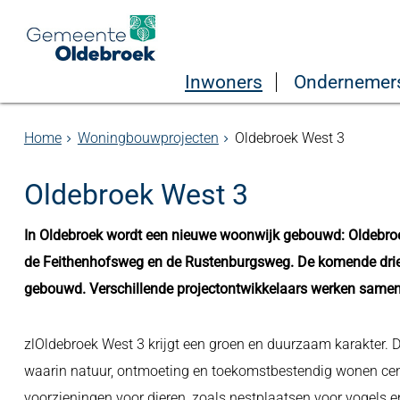
Inwoners
Ondernemer
Home
Woningbouwprojecten
Oldebroek West 3
Oldebroek West 3
In Oldebroek wordt een nieuwe woonwijk gebouwd: Oldebroe
de Feithenhofsweg en de Rustenburgsweg. De komende drie t
gebouwd. Verschillende projectontwikkelaars werken samen
zlOldebroek West 3 krijgt een groen en duurzaam karakter. 
waarin natuur, ontmoeting en toekomstbestendig wonen cen
voorzieningen voor dieren, zoals nestplaatsen voor vogels 