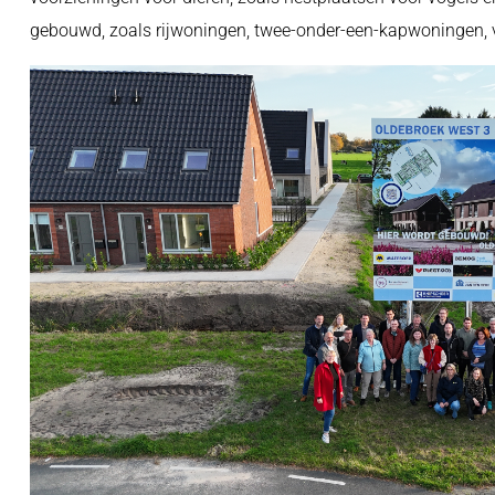
gebouwd, zoals rijwoningen, twee-onder-een-kapwoningen,