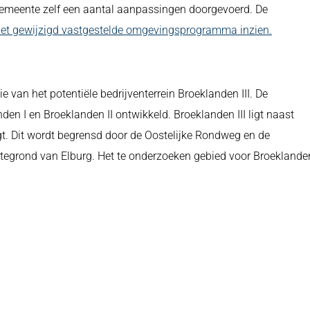
meente zelf een aantal aanpassingen doorgevoerd. De
het gewijzigd vastgestelde omgevingsprogramma inzien.
e van het potentiële bedrijventerrein Broeklanden III. De
den I en Broeklanden II ontwikkeld. Broeklanden III ligt naast
gt. Dit wordt begrensd door de Oostelijke Rondweg en de
ntegrond van Elburg. Het te onderzoeken gebied voor Broeklande