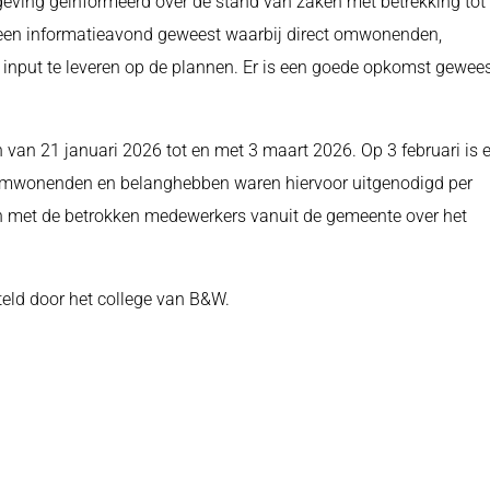
eving geïnformeerd over de stand van zaken met betrekking tot
er een informatieavond geweest waarbij direct omwonenden,
nput te leveren op de plannen. Er is een goede opkomst gewee
an 21 januari 2026 tot en met 3 maart 2026. Op 3 februari is e
 omwonenden en belanghebben waren hiervoor uitgenodigd per
n met de betrokken medewerkers vanuit de gemeente over het
ld door het college van B&W.