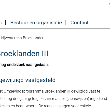
s
Bestuur en organisatie
Contact
rijventerrein Broeklanden III
roeklanden III
dt nog onderzoek naar gedaan.
ewijzigd vastgesteld
et Omgevingsprogramma Broeklanden III gewijzigd vast te
atie nog drie jaar geldig. Er zijn reacties (zienswijzen) ingediend
eken en beantwoord. De reacties zorgen voor enkele