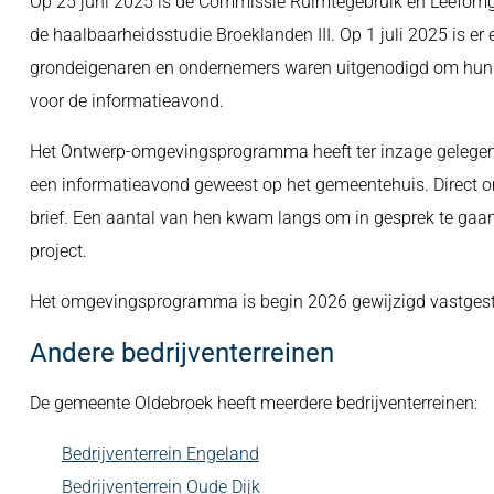
Op 25 juni 2025 is de Commissie Ruimtegebruik en Leefomg
de haalbaarheidsstudie Broeklanden III. Op 1 juli 2025 is 
grondeigenaren en ondernemers waren uitgenodigd om hun i
voor de informatieavond.
Het Ontwerp-omgevingsprogramma heeft ter inzage gelegen v
een informatieavond geweest op het gemeentehuis. Direct
brief. Een aantal van hen kwam langs om in gesprek te gaa
project.
Het omgevingsprogramma is begin 2026 gewijzigd vastgeste
Andere bedrijventerreinen
De gemeente Oldebroek heeft meerdere bedrijventerreinen:
Bedrijventerrein Engeland
Bedrijventerrein Oude Dijk