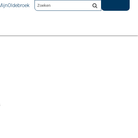
MijnOldebroek
s