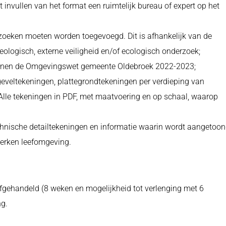
t invullen van het format een ruimtelijk bureau of expert op het
rzoeken moeten worden toegevoegd. Dit is afhankelijk van de
heologisch, externe veiligheid en/of ecologisch onderzoek;
 binnen de Omgevingswet gemeente Oldebroek 2022-2023;
geveltekeningen, plattegrondtekeningen per verdieping van
Alle tekeningen in PDF, met maatvoering en op schaal, waarop
chnische detailtekeningen en informatie waarin wordt aangetoo
werken leefomgeving.
fgehandeld (8 weken en mogelijkheid tot verlenging met 6
ng.