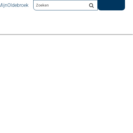
MijnOldebroek