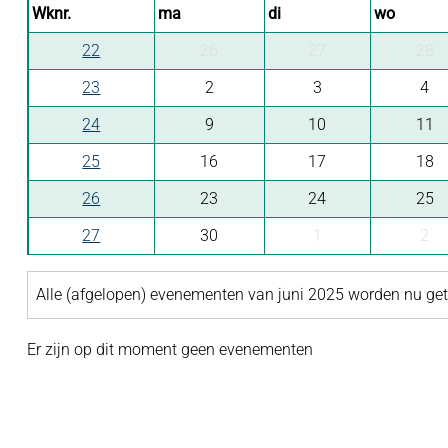
Wknr.
ma
di
wo
22
26
27
28
23
2
3
4
24
9
10
11
25
16
17
18
26
23
24
25
27
30
1
2
Alle (afgelopen) evenementen van juni 2025 worden nu g
Er zijn op dit moment geen evenementen