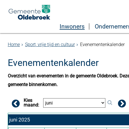
Inwoners
Ondernemer
Home
Sport, vrije tijd en cultuur
Evenementenkalender
Evenementenkalender
Overzicht van evenementen in de gemeente Oldebroek. Deze 
gemeente binnenkomen.
Kies
maand:
juni 2025