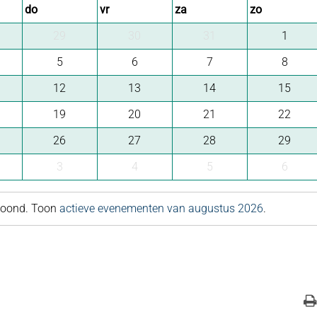
do
vr
za
zo
29
30
31
1
5
6
7
8
12
13
14
15
19
20
21
22
26
27
28
29
3
4
5
6
etoond. Toon
actieve evenementen van augustus 2026
.