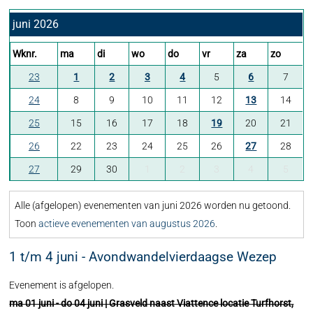
juni 2026
Wknr.
ma
di
wo
do
vr
za
zo
23
1
2
3
4
5
6
7
24
8
9
10
11
12
13
14
25
15
16
17
18
19
20
21
26
22
23
24
25
26
27
28
27
29
30
1
2
3
4
5
Alle (afgelopen) evenementen van juni 2026 worden nu getoond.
Toon
actieve evenementen van augustus 2026
.
1 t/m 4 juni - Avondwandelvierdaagse Wezep
Evenement is afgelopen.
ma 01 juni - do 04 juni | Grasveld naast Viattence locatie Turfhorst,