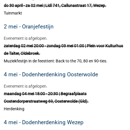
do 30 april - za 02 mei | Lidl 741, Callunastraat 17, Wezep.
Tuinmarkt
2 mei - Oranjefestijn
Evenement is afgelopen.
zaterdag 02 mei 20:00 - zondag 03 mei 01:00 | Plein voor Kulturhus
de Talter, Oldebroek.
Muziekfestijn in de feesttent: Back to the 70, 80 en 90-ties.
4 mei - Dodenherdenking Oosterwolde
Evenement is afgelopen.
maandag 04 mei 18:00 - 20:30 | Begraafplaats
Oostendorperstraatweg 69, Oosterwolde (Gld).
Herdenking
4 mei - Dodenherdenking Wezep