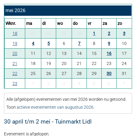
mei 2026
Wknr.
ma
di
wo
do
vr
za
zo
18
27
28
29
30
1
2
3
19
4
5
6
7
8
9
10
20
11
12
13
14
15
16
17
21
18
19
20
21
22
23
24
22
25
26
27
28
29
30
31
23
1
2
3
4
5
6
7
Alle (afgelopen) evenementen van mei 2026 worden nu getoond.
Toon
actieve evenementen van augustus 2026
.
30 april t/m 2 mei - Tuinmarkt Lidl
Evenement is afgelopen.